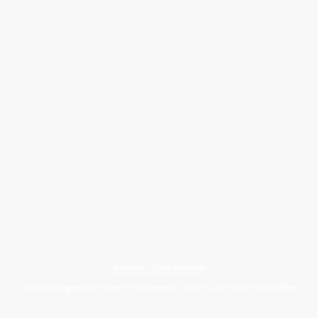
Ihr Widerruf zum Formular
©2026 handgemacht-online.de, powered by Tedfini. Alle Rechte vorbehalten