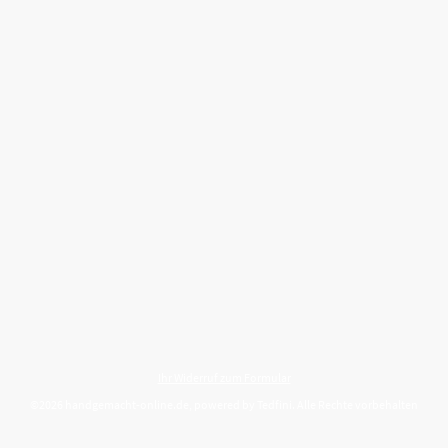
Ihr Widerruf zum Formular
©2026 handgemacht-online.de, powered by Tedfini. Alle Rechte vorbehalten