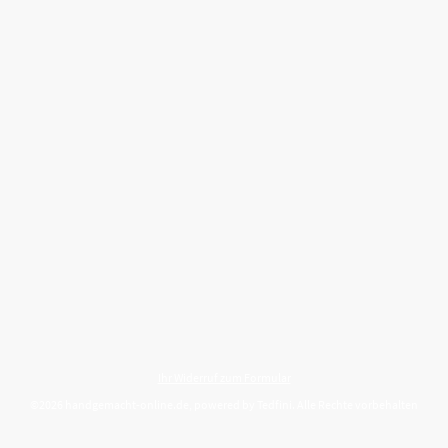
Ihr Widerruf zum Formular
©2026 handgemacht-online.de, powered by Tedfini. Alle Rechte vorbehalten