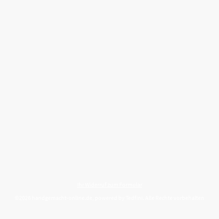
Ihr Widerruf zum Formular
©2026 handgemacht-online.de, powered by Tedfini. Alle Rechte vorbehalten