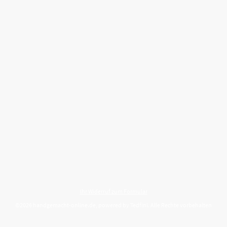
Ihr Widerruf zum Formular
©2026 handgemacht-online.de, powered by Tedfini. Alle Rechte vorbehalten